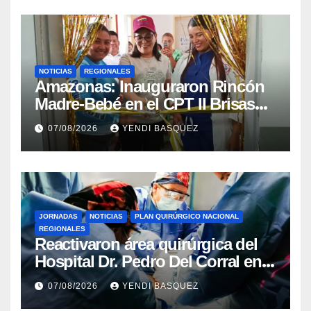
NOTICIAS
REGIONALES
​Amazonas: Inauguraron Rincón
Madre-Bebé en el CPT II Brisas
del Aeropuerto ​Inauguraron
07/08/2026
YENDI BASQUEZ
Rincón
JORNADAS
NOTICIAS
PLAN QUIRÚRGICO NACIONAL
REGIONALES
Reactivaron área quirúrgica del
Hospital Dr. Pedro Del Corral en
Guárico
07/08/2026
YENDI BASQUEZ