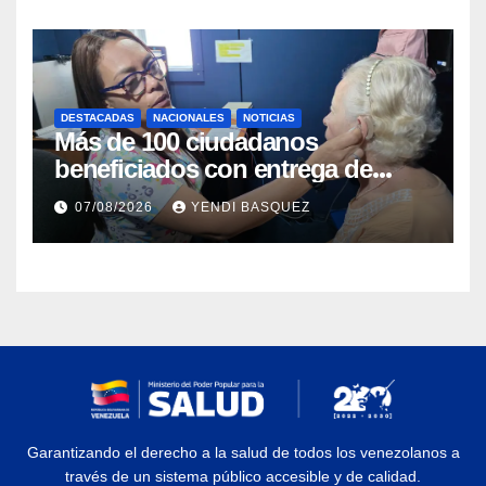
DESTACADAS
NACIONALES
NOTICIAS
Más de 100 ciudadanos
beneficiados con entrega de
prótesis auditivas en el Centro de
07/08/2026
YENDI BASQUEZ
Rehabilitación J.J. Arvelo
Garantizando el derecho a la salud de todos los venezolanos a
través de un sistema público accesible y de calidad.