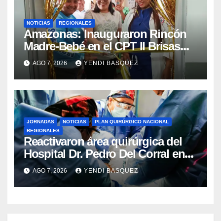
NOTICIAS
REGIONALES
​Amazonas: Inauguraron Rincón
Madre-Bebé en el CPT II Brisas
del Aeropuerto ​Inauguraron
AGO 7, 2026
YENDI BASQUEZ
Rincón
JORNADAS
NOTICIAS
PLAN QUIRÚRGICO NACIONAL
REGIONALES
Reactivaron área quirúrgica del
Hospital Dr. Pedro Del Corral en
Guárico
AGO 7, 2026
YENDI BASQUEZ