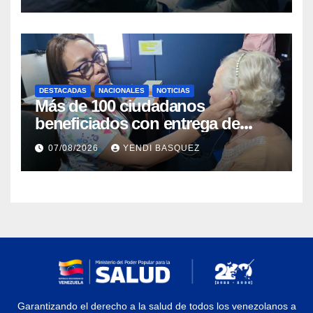
DESTACADAS
NACIONALES
NOTICIAS
Más de 100 ciudadanos
beneficiados con entrega de
prótesis auditivas en el Centro de
07/08/2026
YENDI BASQUEZ
Rehabilitación J.J. Arvelo
Garantizando el derecho a la salud de todos los venezolanos a