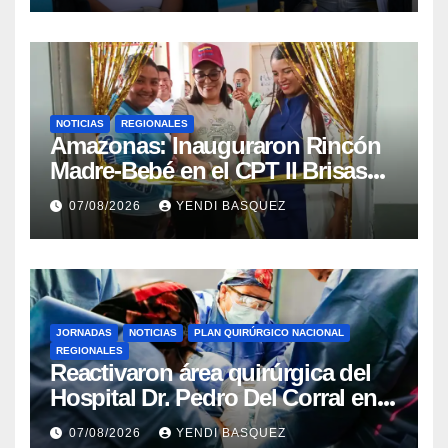
NOTICIAS
REGIONALES
​Amazonas: Inauguraron Rincón
Madre-Bebé en el CPT II Brisas
del Aeropuerto ​Inauguraron
07/08/2026
YENDI BASQUEZ
Rincón
JORNADAS
NOTICIAS
PLAN QUIRÚRGICO NACIONAL
REGIONALES
Reactivaron área quirúrgica del
Hospital Dr. Pedro Del Corral en
Guárico
07/08/2026
YENDI BASQUEZ