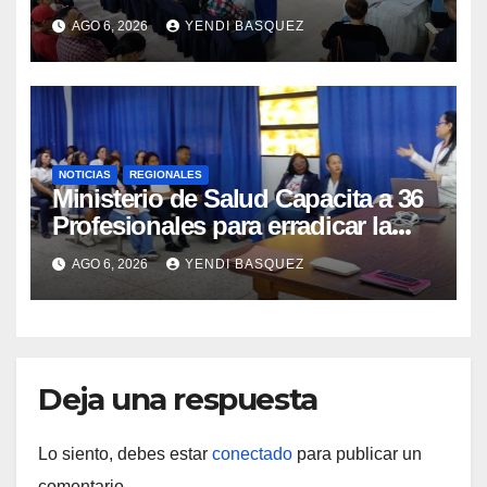
municipios
AGO 6, 2026
YENDI BASQUEZ
NOTICIAS
REGIONALES
Ministerio de Salud Capacita a 36
Profesionales para erradicar la
Tuberculosis en Yaracuy
AGO 6, 2026
YENDI BASQUEZ
Deja una respuesta
Lo siento, debes estar
conectado
para publicar un
comentario.