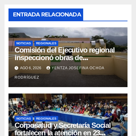
ENTRADA RELACIONADA
NOTICIAS
REGIONALES
Comisión del Ejecutivo regional
inspeccionó obras de
recuperación en la Maternidad
AGO 6, 2026
YENTZA JOSEFINA OCHOA
Integral Aragua
RODRÍGUEZ
NOTICIAS
REGIONALES
Corposalud y Secretaría Social
fortalecen la atención en 23