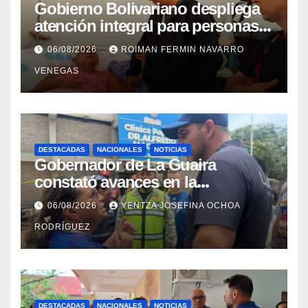
Gobierno Bolivariano despliega
atención integral para personas
con discapacidad en
06/08/2026
ROIMAN FERMIN NAVARRO
campamentos de La Guaira
VENEGAS
DESTACADAS
NACIONALES
NOTICIAS
Gobernador de La Guaira
constató avances en la
rehabilitación del Hospitalito de
06/08/2026
YENTZA JOSEFINA OCHOA
Catia la Mar
RODRÍGUEZ
DESTACADAS
NACIONALES
NOTICIAS